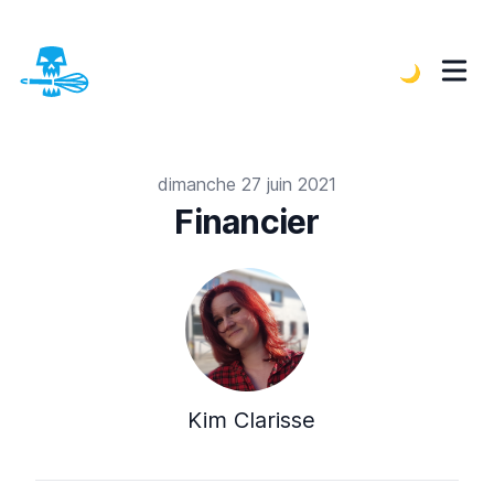
🌙
Publiée le
dimanche 27 juin 2021
Financier
Auteur ou autrice
Nom
Kim Clarisse