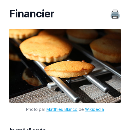
Financier
🖨️
Photo par
Matthieu Blanco
de
Wikipedia